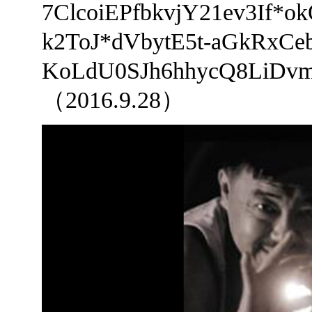
7ClcoiEPfbkvjY21ev3If
k2ToJ*dVbytE5t-aGkRxC
KoLdU0SJh6hhycQ8LiDvm
（2016.9.28）