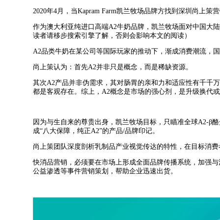
2020
年
4
月，当
Kapram Farm
凯兰牧场品牌方找到深圳尚上策营
作为澳大利亚纯进口高端
A2
牛奶品牌，凯兰牧场面对中国大
读者请移步搜索引擎了解，否则会影响本文的阅读）
A2
品类牛奶在某公司等国际玩家的推动下，渐成消费潮流，
尚上策认为：首先
A2
并非只是概念，而是稀缺资源。
其次
A2
产品并非伪需求，其对肠胃的亲和力和适应性有千千
都是客观存在。综上，
A2
概念是市场的强心剂，是升级换代
因为与生自来的尊贵出身，凯兰牧场目标，只瞄准全球
A2-
β
成“八大保障，纯正
A2
”的产品
/
品牌印记。
尚上策团队深度剖析乳制品产业视觉传达的特性，在目标消费
快消品营销，必须要在市场上形成全面品牌传播系统，加强与
公益渗透等事件营销策划，帮助企业迅速出货。